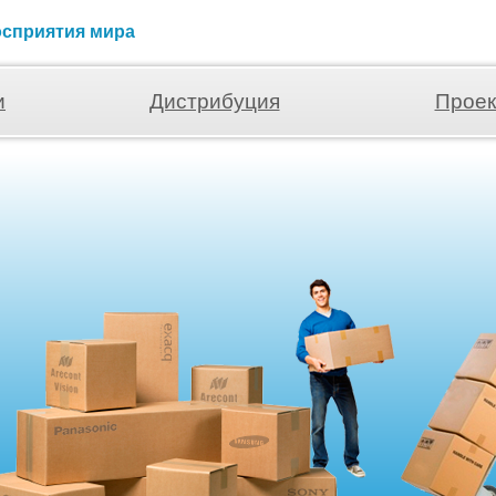
осприятия мира
и
Дистрибуция
Проек